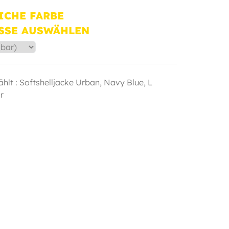
ICHE FARBE
SSE AUSWÄHLEN
hlt : Softshelljacke Urban,
Navy Blue
,
L
r