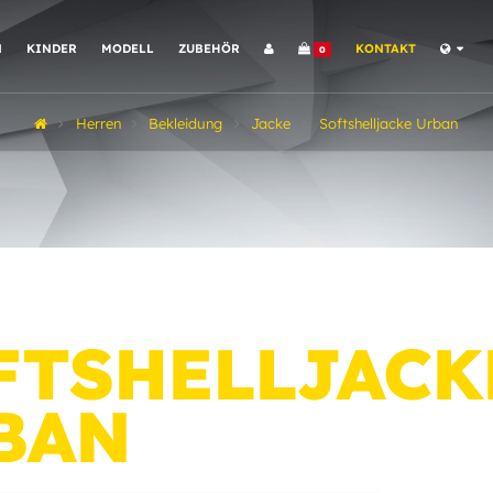
N
KINDER
MODELL
ZUBEHÖR
KONTAKT
0
Herren
Bekleidung
Jacke
Softshelljacke Urban
FTSHELLJACK
BAN