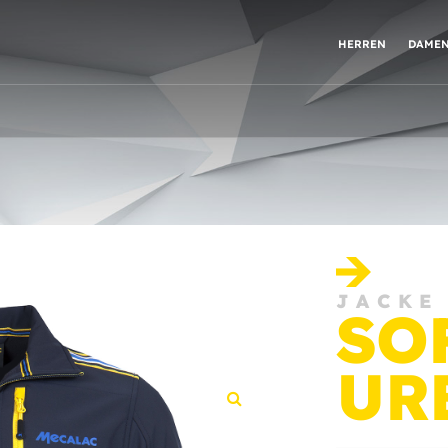
HERREN
DAME
JACKE
SO
UR