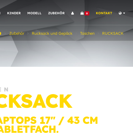
N
KINDER
MODELL
ZUBEHÖR
KONTAKT
0
Zubehör
Rucksack und Gepäck
Taschen
RUCKSACK
EN
CKSACK
PTOPS 17'' / 43 CM
ABLETFACH.