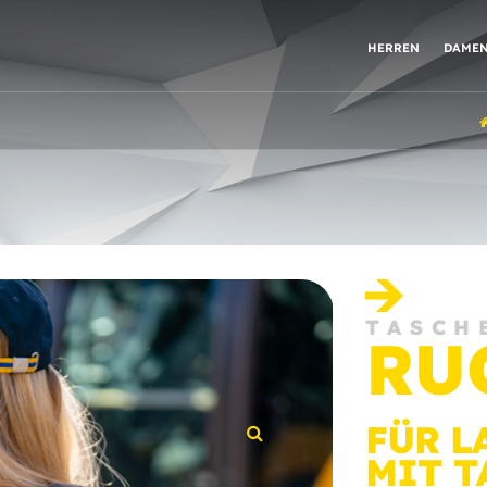
HERREN
DAME
TASCH
RU
FÜR LA
MIT T