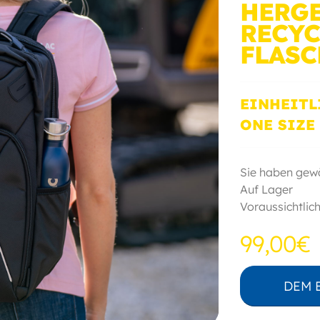
HERGE
RECYC
FLAS
EINHEITL
ONE SIZE
Sie haben gew
Auf Lager
Voraussichtlich
99,00€
DEM 