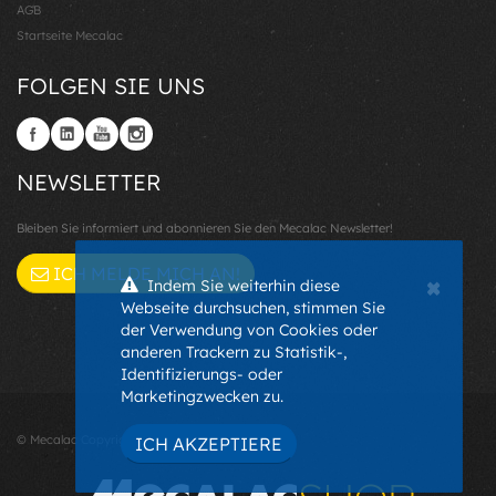
AGB
Startseite Mecalac
FOLGEN SIE UNS
NEWSLETTER
Bleiben Sie informiert und abonnieren Sie den Mecalac Newsletter!
ICH MELDE MICH AN!
×
Indem Sie weiterhin diese
Webseite durchsuchen, stimmen Sie
der Verwendung von Cookies oder
anderen Trackern zu Statistik-,
Identifizierungs- oder
Marketingzwecken zu.
© Mecalac Copyright 2026 - EU -
ICH AKZEPTIERE