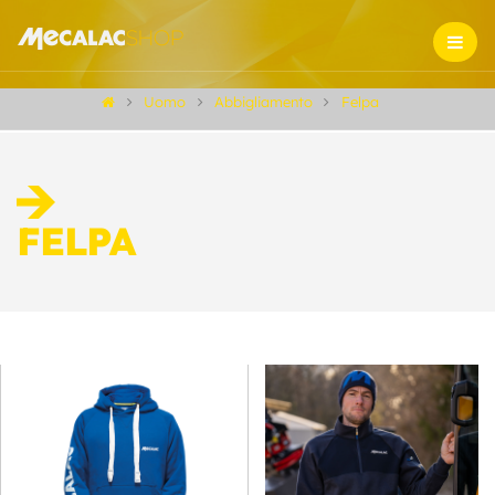
Uomo
Abbigliamento
Felpa
FELPA