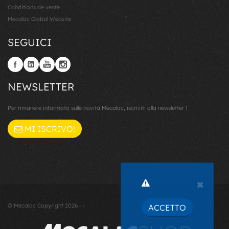
Conditions de vente
Mecalac Global Website
SEGUICI
NEWSLETTER
Per rimanere informato sulle novità Mecalac, iscriviti alla newsletter !
MI ISCRIVO!
×
© Mecalac Copyright 2026 - -
ACCETTO