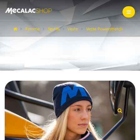
Femme
Textile
Veste
Veste Powerstretch