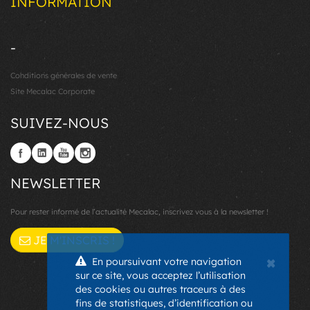
INFORMATION
-
Conditions générales de vente
Site Mecalac Corporate
SUIVEZ-NOUS
NEWSLETTER
Pour rester informé de l’actualité Mecalac, inscrivez vous à la newsletter !
JE M'INSCRIS !
×
En poursuivant votre navigation
sur ce site, vous acceptez l’utilisation
des cookies ou autres traceurs à des
fins de statistiques, d’identification ou