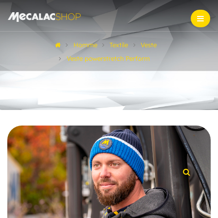
Homme
Textile
Veste
Veste powerstretch Perform