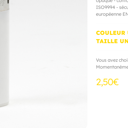
opaque - confo
ISO9994 - sécu
européenne EN
COULEUR
TAILLE U
Vous avez chois
Momentanémen
2,50€