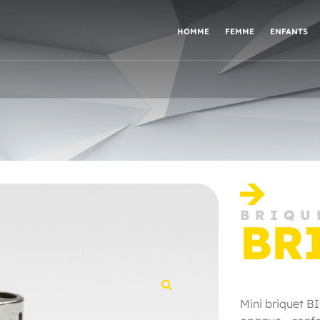
HOMME
FEMME
ENFANTS
BRIQU
BR
Mini briquet BI