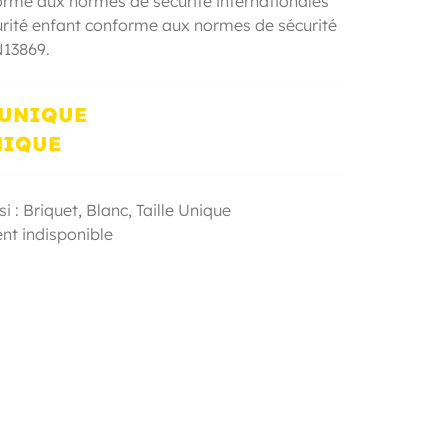
rme aux normes de sécurité internationales
rité enfant conforme aux normes de sécurité
13869.
 UNIQUE
NIQUE
i : Briquet,
Blanc
,
Taille Unique
t indisponible