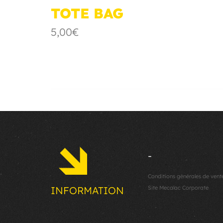
TOTE BAG
5,00€
-
Conditions générales de vent
Site Mecalac Corporate
INFORMATION