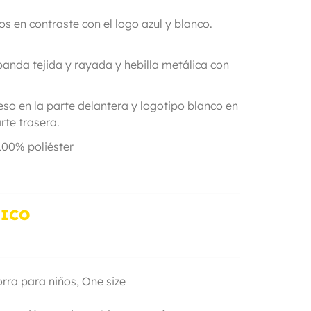
ños en contraste con el logo azul y blanco.
banda tejida y rayada y hebilla metálica con
po.
so en la parte delantera y logotipo blanco en
 parte trasera.
100% poliéster
NICO
orra para niños,
One size