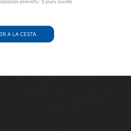
aración previsto : 2 jours ouvrés
IR A LA CESTA