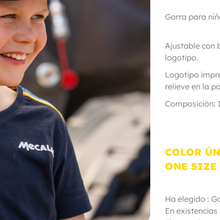
Gorra para ni
Ajustable con 
logoti
Logotipo impre
relieve en la
Composición: 
COLOR Ú
ONE SIZE
Ha elegido : G
En existencias