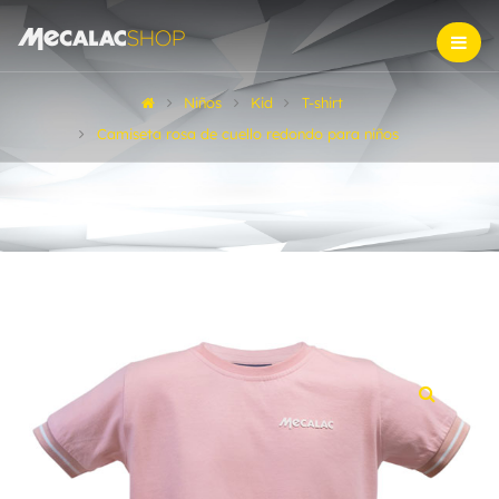
Niños
Kid
T-shirt
Camiseta rosa de cuello redondo para niños